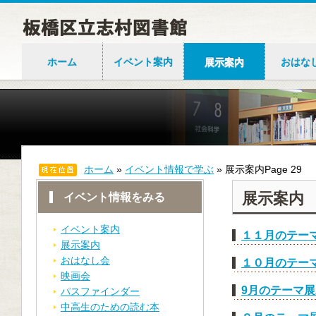
ホーム
イベント案内
展示案内
おはな
ホーム
»
イベント情報で学ぶ
»
展示案内
Page 29
展示案内
イベント情報をみる
イベント案内
１１月のテー
展示案内
おはなし会
１０月のテー
映画会
9月のテーマ展
パスファインダー
中高生のための読む本