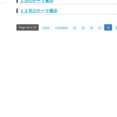
１月のテーマ展示
１２月のテーマ展示
Page 28 of 35
« First
‹ Previous
24
25
26
27
28
2