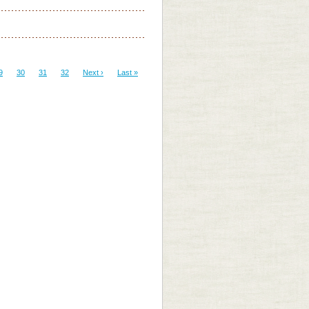
9
30
31
32
Next ›
Last »