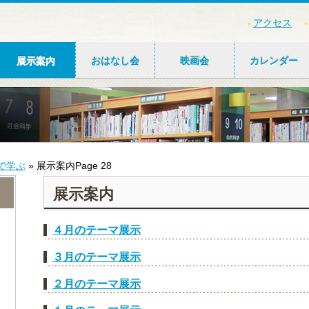
アクセス
展示案内
おはなし会
映画会
カレンダー
で学ぶ
»
展示案内
Page 28
展示案内
４月のテーマ展示
３月のテーマ展示
２月のテーマ展示