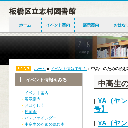
ホーム
イベント案内
展示案内
おはな
ホーム
»
イベント情報で学ぶ
»
中高生のための読む
イベント情報をみる
中高生
イベント案内
展示案内
YA（ヤ
おはなし会
号】
映画会
パスファインダー
YA（ヤ
中高生のための読む本