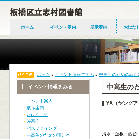
ホーム
イベント案内
展示案内
おはな
ホーム
»
イベント情報で学ぶ
»
中高生のための読む
中高生の
イベント情報をみる
イベント案内
YA（ヤングア
展示案内
おはなし会
映画会
パスファインダー
清水・蓮根・西台
中高生のための読む本