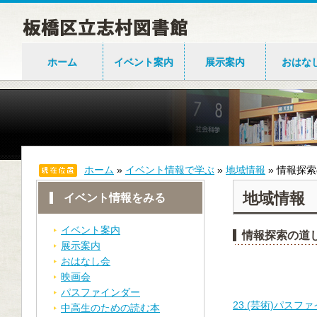
ホーム
イベント案内
展示案内
おはな
ホーム
»
イベント情報で学ぶ
»
地域情報
»
情報探索
地域情報
イベント情報をみる
イベント案内
情報探索の道
展示案内
おはなし会
映画会
パスファインダー
23.(芸術)パスファ
中高生のための読む本