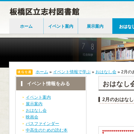
ホーム
イベント案内
展示案内
おはな
ホーム
»
イベント情報で学ぶ
»
おはなし会
»
2月の
おはなし
イベント情報をみる
イベント案内
2月のおはなし
展示案内
おはなし会
映画会
パスファインダー
中高生のための読む本