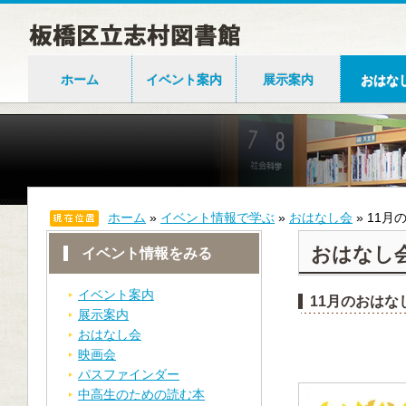
ホーム
イベント案内
展示案内
おはな
ホーム
»
イベント情報で学ぶ
»
おはなし会
»
11月
おはなし
イベント情報をみる
イベント案内
11月のおはな
展示案内
おはなし会
映画会
パスファインダー
中高生のための読む本