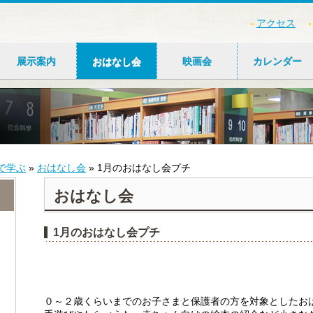
アクセス
展示案内
おはなし会
映画会
カレンダー
で学ぶ
»
おはなし会
»
1月のおはなし会プチ
おはなし会
1月のおはなし会プチ
０～２歳くらいまでのお子さまと保護者の方を対象としたお