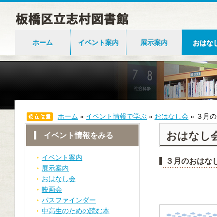
ホーム
イベント案内
展示案内
おはな
ホーム
»
イベント情報で学ぶ
»
おはなし会
»
３月の
おはなし
イベント情報をみる
イベント案内
３月のおはな
展示案内
おはなし会
映画会
パスファインダー
中高生のための読む本