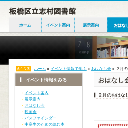
ホーム
イベント案内
展示案内
おはな
ホーム
»
イベント情報で学ぶ
»
おはなし会
»
２月の
おはなし
イベント情報をみる
イベント案内
２月のおはな
展示案内
おはなし会
映画会
パスファインダー
中高生のための読む本