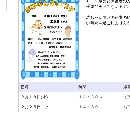
０～２歳児と保護者の
手遊びをおこないます
赤ちゃん向けの絵本の
い時間を過ごしません
日程
時間
場
２月１８日(水)
１４：３０～
地
２月２５日（水）
１４：３０～
地