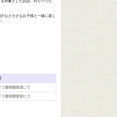
方を対象としたお話、わらべうた、
。
紹介など小さなお子様と一緒に楽し
か。
所
下１階視聴覚室にて
下１階視聴覚室にて