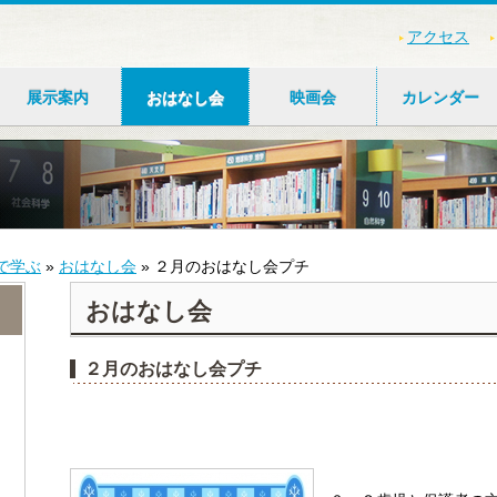
アクセス
展示案内
おはなし会
映画会
カレンダー
で学ぶ
»
おはなし会
»
２月のおはなし会プチ
おはなし会
２月のおはなし会プチ