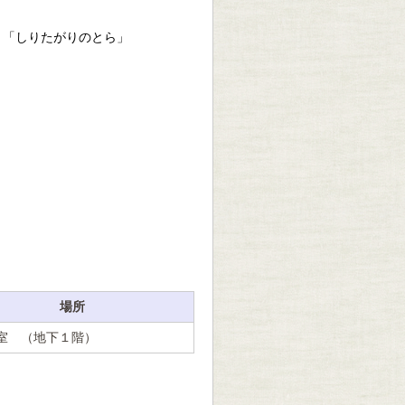
」「しりたがりのとら」
場所
室 （地下１階）