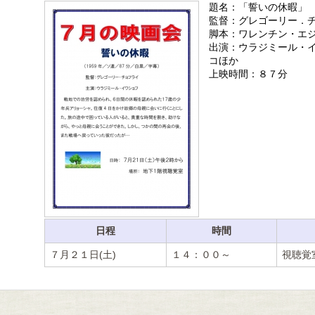
題名：「誓いの休暇」
監督：グレゴーリー．
脚本：ワレンチン・エ
出演：ウラジミール・
コほか
上映時間：８７分
日程
時間
７月２１日(土)
１４：００～
視聴覚