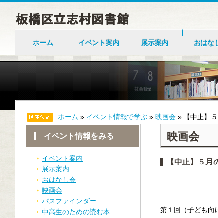
ホーム
イベント案内
展示案内
おはな
ホーム
»
イベント情報で学ぶ
»
映画会
»
【中止】５
映画会
イベント情報をみる
イベント案内
【中止】５月
展示案内
おはなし会
映画会
パスファインダー
第１回（子ども向
中高生のための読む本