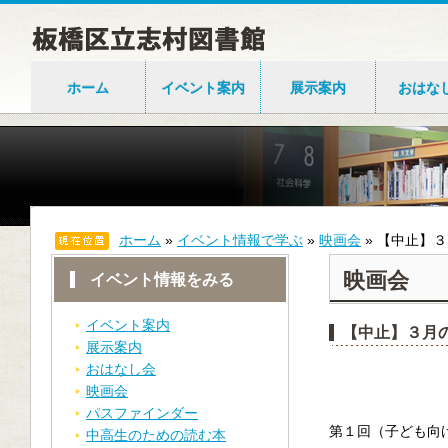
ホーム
イベント案内
展示案内
おはな
ホーム
»
イベント情報で学ぶ
»
映画会
»
【中止】３
映画会
イベント情報をみる
イベント案内
【中止】３月
展示案内
おはなし会
映画会
パスファインダー
第１回（子ども向
中高生のための読む本