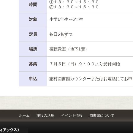
①１３：３０～１５：３０
時間
②１３：３０～１５：３０
対象
小学1年生～6年生
定員
各日5名ずつ
場所
視聴覚室（地下1階）
募集
７月５日（日）９：００より受付開始
申込
志村図書館カウンターまたはお電話にてお申
ホーム
施設の活用
イベント情報
図書館について