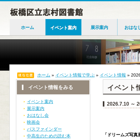
ホーム
イベント案内
展示案内
おはな
ホーム
»
イベント情報で学ぶ
»
イベント情報
»
202
イベント
イベント情報をみる
イベント案内
2026.7.10
展示案内
おはなし会
映画会
パスファインダー
「ドリームズ写真展
中高生のための読む本