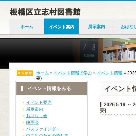
ホーム
イベント案内
展示案内
おはな
ホーム
»
イベント情報で学ぶ
»
イベント情報
»
20
要)
イベント
イベント情報をみる
イベント案内
2026.5.1
展示案内
要)
おはなし会
映画会
パスファインダー
中高生のための読む本