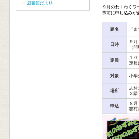
図書館だより
９月のわくわくワ
事前に申し込みが
題名
『ま
９月
日時
（開
１０
定員
定員
対象
小学
志村
場所
３階
８月
申込
志村