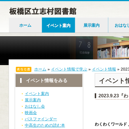
ホーム
イベント案内
展示案内
おはな
ホーム
»
イベント情報で学ぶ
»
イベント情報
»
20
イベント
イベント情報をみる
イベント案内
2023.9.2
展示案内
おはなし会
映画会
パスファインダー
わくわくワールド
中高生のための読む本