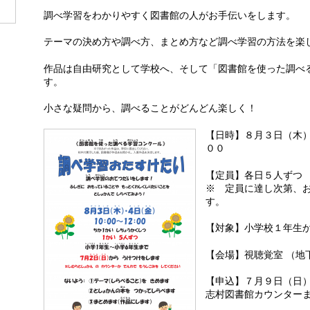
調べ学習をわかりやすく図書館の人がお手伝いをします。
テーマの決め方や調べ方、まとめ方など調べ学習の方法を楽
作品は自由研究として学校へ、そして「図書館を使った調べ
す。
小さな疑問から、調べることがどんどん楽しく！
【日時】８月３日（木
００
【定員】各日５人ずつ
※ 定員に達し次第、
す。
【対象】小学校１年生
【会場】視聴覚室 （地
【申込】７月９日（日
志村図書館カウンター