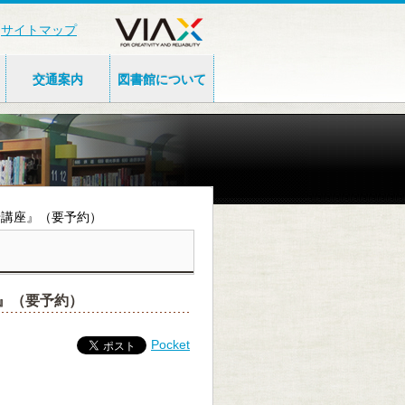
サイトマップ
交通案内
図書館について
かせ講座』（要予約）
座』（要予約）
Pocket