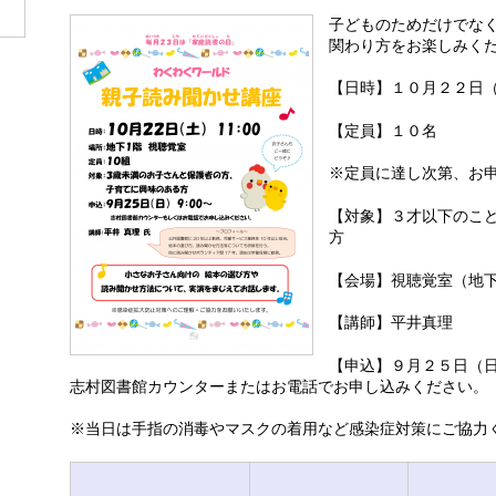
子どものためだけでな
関わり方をお楽しみく
【日時】１０月２２日
【定員】１０名
※定員に達し次第、お
【対象】３才以下のこ
方
【会場】視聴覚室（地
【講師】平井真理
【申込】９月２５日（
志村図書館カウンターまたはお電話でお申し込みください。
※当日は手指の消毒やマスクの着用など感染症対策にご協力