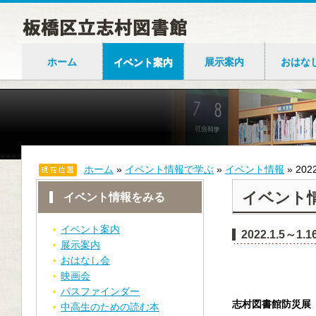
ホーム
イベント案内
展示案内
おはな
ホーム
»
イベント情報で学ぶ
»
イベント情報
»
20
イベント
イベント情報をみる
イベント案内
2022.1.5
展示案内
おはなし会
映画会
パスファインダー
志村図書館防災展
中高生のための読む本