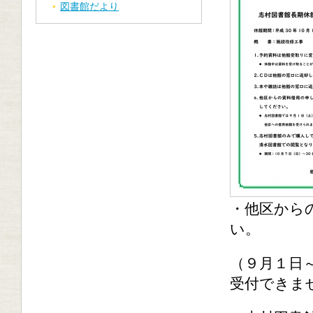
図書館だより
・他区から
い。
（９月１日
受付できま