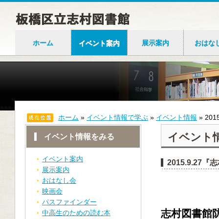
ホーム
イベント案内
展示案内
おはな
ホーム
»
イベント情報で学ぶ
»
イベント情報
»
20
イベント
イベント情報をみる
イベント案内
2015.9.2
展示案内
おはなし会
映画会
パスファインダー
志村図書館
中高生のための読む本