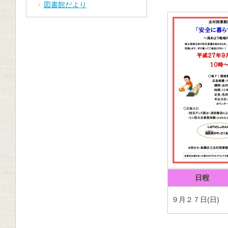
図書館だより
日程
９月２７日(日)