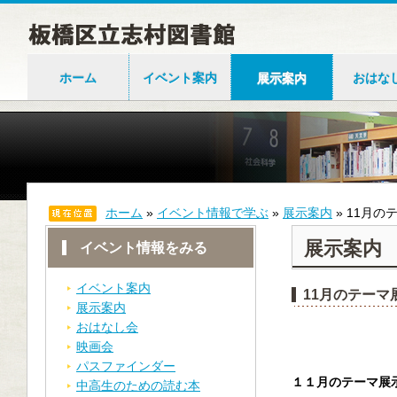
ホーム
イベント案内
展示案内
おはな
ホーム
»
イベント情報で学ぶ
»
展示案内
»
11月の
展示案内
イベント情報をみる
イベント案内
11月のテーマ
展示案内
おはなし会
映画会
パスファインダー
１１月のテーマ展
中高生のための読む本