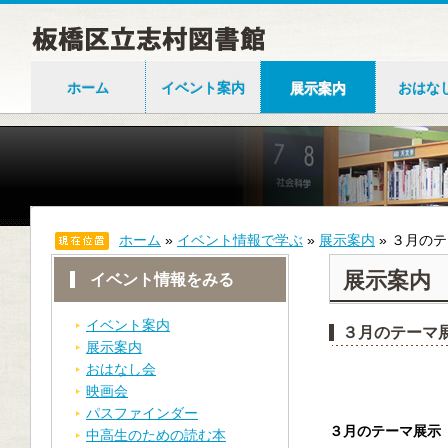
ホーム
イベント案内
展示案内
おはな
ホーム
»
イベント情報で学ぶ
»
展示案内
»
３月のテ
展示案内
イベント情報をみる
イベント案内
３月のテーマ
展示案内
おはなし会
映画会
パスファインダー
３月のテーマ展示
中高生のための読む本